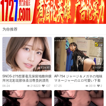
为你推荐
2:29:37
3:14:31
SNOS-275想要毫无保留地瞻仰膜
AP-754 ジャージ＆メガネの地味
拜河北彩花那张圣洁尊贵的漂亮
マネージャーのエロ可愛い下着
脸蛋河北彩
にギャップ萌えフル勃起！メガ
06-24
218223
137
07-25
3519
2
ネで地味なマネージャーの着替
えを偶然見てしまったボ