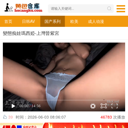
首页
日韩AV
国产系列
欧美
成人动漫
變態痴娃瑪西婭-上灣晉紫宮
39
时间：2026-06-03 08:06:07
46783
次播放